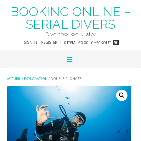
Skip
BOOKING ONLINE –
to
content
SERIAL DIVERS
Dive now, work later
SIGN IN | REGISTER
0 ITEM - €0.00
CHECKOUT
ACCUEIL
/
EXPLORATION
/ DOUBLE PLONGEE