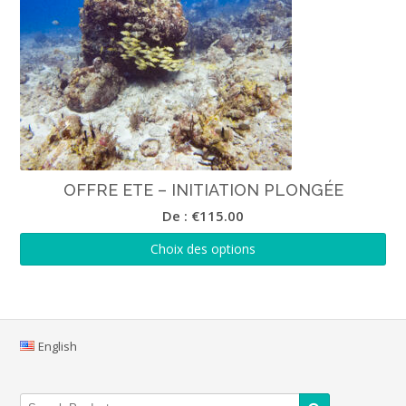
OFFRE ETE – INITIATION PLONGÉE
De :
€
115.00
Choix des options
English
Search