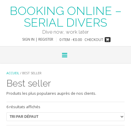
Skip
BOOKING ONLINE –
to
content
SERIAL DIVERS
Dive now, work later
SIGN IN | REGISTER
0 ITEM - €0.00
CHECKOUT
ACCUEIL
/ BEST SELLER
Best seller
Produits les plus populaires auprès de nos clients.
6 résultats affichés