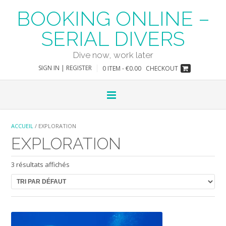
Skip
BOOKING ONLINE –
to
content
SERIAL DIVERS
Dive now, work later
SIGN IN | REGISTER
0 ITEM - €0.00
CHECKOUT
ACCUEIL
/ EXPLORATION
EXPLORATION
3 résultats affichés